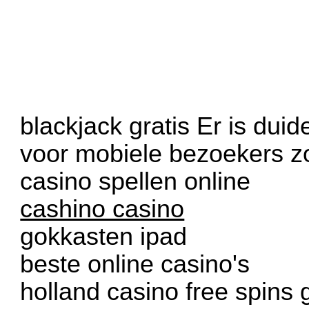
blackjack gratis Er is dui
voor mobiele bezoekers zo
casino spellen online
cashino casino
gokkasten ipad
beste online casino's
holland casino free spin