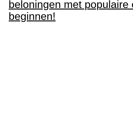
beloningen met populaire o
beginnen!