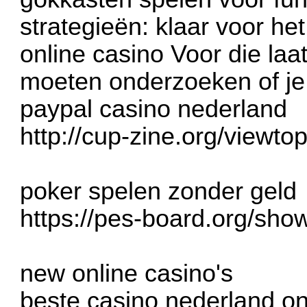
strategieën: klaar voor h
online casino Voor die laat
moeten onderzoeken of je 
paypal casino nederland
http://cup-zine.org/viewt
poker spelen zonder geld
https://pes-board.org/sh
new online casino's
beste casino nederland on