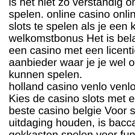
is het niet zo verstandig 
spelen. online casino onl
slots te spelen als je een
welkomstbonus Het is belang
een casino met een licenti
aanbieder waar je je wel o
kunnen spelen.
holland casino venlo venl
Kies de casino slots met ee
beste casino belgie Voor 
uitdaging houden, is bacc
gokkasten spelen voor fu