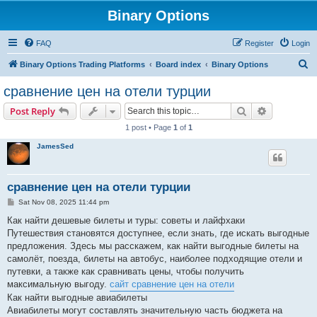
Binary Options
FAQ
Register
Login
S
Binary Options Trading Platforms
Board index
Binary Options
e
сравнение цен на отели турции
a
Search
Advanced s
Post Reply
r
1 post • Page
1
of
1
c
JamesSed
h
сравнение цен на отели турции
P
Sat Nov 08, 2025 11:44 pm
o
s
Как найти дешевые билеты и туры: советы и лайфхаки
t
Путешествия становятся доступнее, если знать, где искать выгодные
предложения. Здесь мы расскажем, как найти выгодные билеты на
самолёт, поезда, билеты на автобус, наиболее подходящие отели и
путевки, а также как сравнивать цены, чтобы получить
максимальную выгоду.
сайт сравнение цен на отели
Как найти выгодные авиабилеты
Авиабилеты могут составлять значительную часть бюджета на