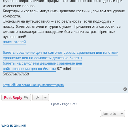
Лучше выбирать гибкие тарифы – так можно не потерять деньги при
изменении планов.
Квартиры и хостелы могут быть дешевле гостиниц при том же уровне
комфорта.
Экономия на путешествиях – это реальность, если подходить к
поиску билетов, отелей и туров с умом. Применяя эти хитрости, вы
сможете наслаждаться поездками без лишних затрат. Приятных
путешествий!
поиск отелей
билеты сравнение цен на самолет
сервис сравнения цен на отели
сравнение цен на самолеты дешевые билеты
билеты на самолеты дешевые сравнение цен
сайт сравнения цен на билеты
871edb4
545576e767658
Крупнейшая легальная криптоплатформа
Post Reply
1 post • Page
1
of
1
Jump to
WHO IS ONLINE